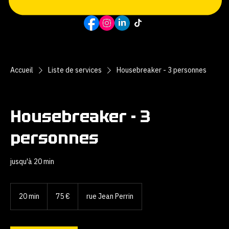
RÉSERVEZ
Accueil
Liste de services
Housebreaker - 3 personnes
Housebreaker - 3
personnes
jusqu'à 20 min
75
euros
20 min
2
75 €
rue Jean Perrin
0