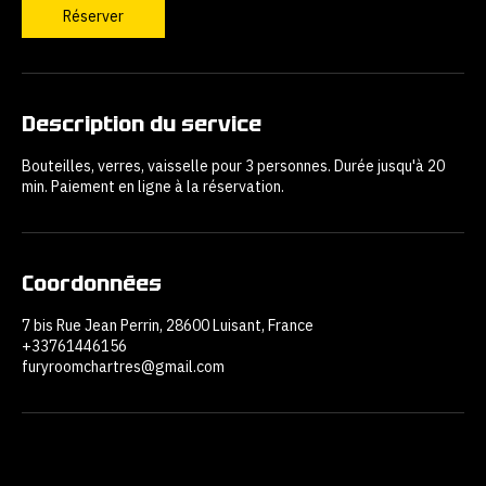
m
i
n
Réserver
Description du service
Bouteilles, verres, vaisselle pour 3 personnes. Durée jusqu'à 20
min. Paiement en ligne à la réservation.
Coordonnées
7 bis Rue Jean Perrin, 28600 Luisant, France
+33761446156
furyroomchartres@gmail.com