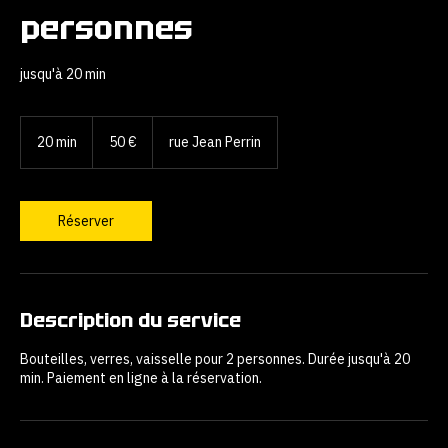
Housebreaker - 2
personnes
jusqu'à 20 min
50
euros
20 min
2
50 €
rue Jean Perrin
0
m
i
n
Réserver
Description du service
Bouteilles, verres, vaisselle pour 2 personnes. Durée jusqu'à 20
min. Paiement en ligne à la réservation.