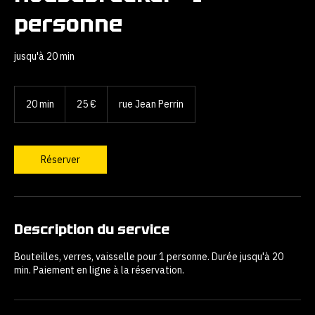
Housebreaker - 1
personne
jusqu'à 20 min
25
euros
20 min
2
25 €
rue Jean Perrin
0
m
i
n
Réserver
Description du service
Bouteilles, verres, vaisselle pour 1 personne. Durée jusqu'à 20
min. Paiement en ligne à la réservation.