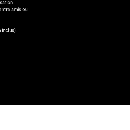
lus farfelus
isation
 entre amis ou
 inclus).