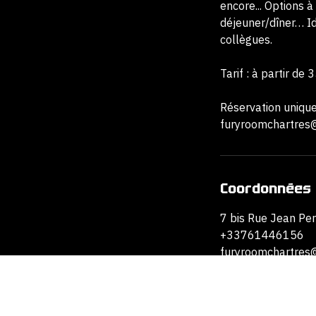
Formule Madhouse o
encore... Options à
déjeuner/dîner… Id
collègues.
Tarif : à partir de
Réservation uniqu
furyroomchartres
Coordonnées
7 bis Rue Jean Per
+33761446156
furyroomchartres