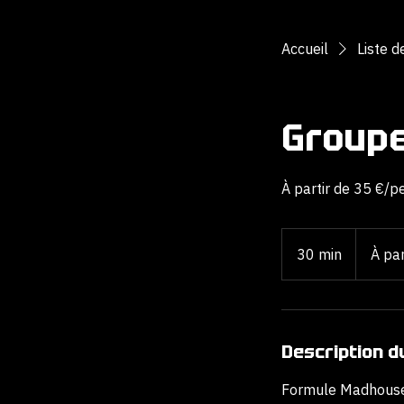
Accueil
Liste d
Group
À partir de 35 €/p
À
partir
30 min
3
À par
de
35
0
€/pers
—
m
min.
5
pers
i
n
Description d