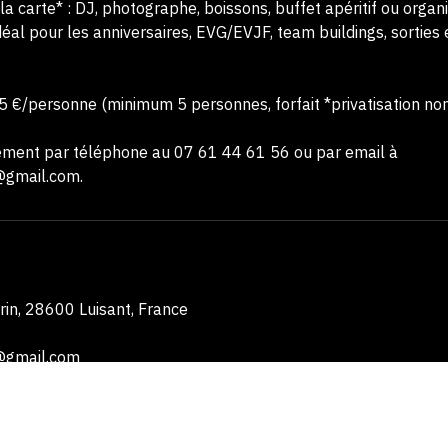
u thème de votre choix : salle de bain, bureau, dressing ou p
 la carte* : DJ, photographe, boissons, buffet apéritif ou organ
éal pour les anniversaires, EVG/EVJF, team buildings, sorties
 35 €/personne (minimum 5 personnes, forfait *privatisation non
ement par téléphone au 07 61 44 61 56 ou par email à
@gmail.com.
rin, 28600 Luisant, France
@gmail.com